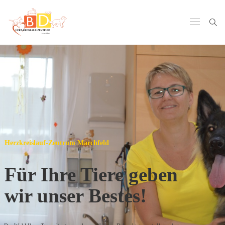
H
e
r
z
k
r
e
i
s
l
a
u
f
-
Z
e
n
t
r
u
m
M
a
r
c
h
f
e
l
d
Für Ihre Tiere geben
wir unser Bestes!