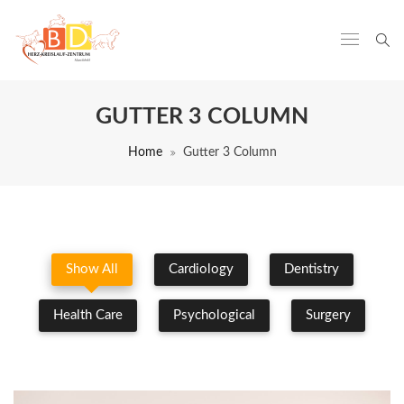
GUTTER 3 COLUMN
Home
Gutter 3 Column
Show All
Cardiology
Dentistry
Health Care
Psychological
Surgery