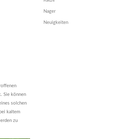
Katze
Nager
Neuigkeiten
troffenen
k. Sie können
eines solchen
bei kaltem
werden zu