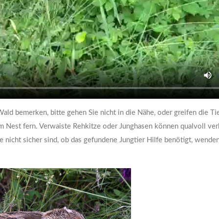
ald bemerken, bitte gehen Sie nicht in die Nähe, oder greifen die Tie
m Nest fern. Verwaiste Rehkitze oder Junghasen können qualvoll ve
nicht sicher sind, ob das gefundene Jungtier Hilfe benötigt, wenden 