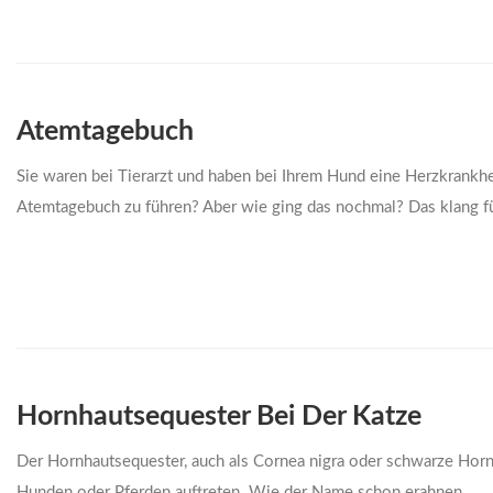
Atemtagebuch
Sie waren bei Tierarzt und haben bei Ihrem Hund eine Herzkrankhei
Atemtagebuch zu führen? Aber wie ging das nochmal? Das klang fü
Hornhautsequester Bei Der Katze
Der Hornhautsequester, auch als Cornea nigra oder schwarze Horn
Hunden oder Pferden auftreten. Wie der Name schon erahnen