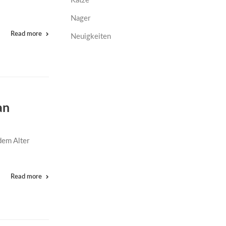
Katze
Nager
Read more
Neuigkeiten
an
dem Alter
Read more