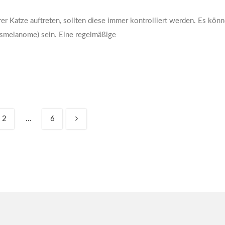
r Katze auftreten, sollten diese immer kontrolliert werden. Es kön
rismelanome) sein. Eine regelmäßige
2
…
6