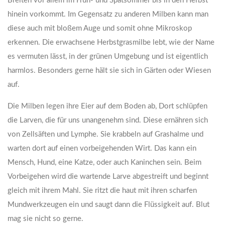
Breiten vor allem im Früh- und Spätsommer bis in den Herbst
hinein vorkommt. Im Gegensatz zu anderen Milben kann man
diese auch mit bloßem Auge und somit ohne Mikroskop
erkennen. Die erwachsene Herbstgrasmilbe lebt, wie der Name
es vermuten lässt, in der grünen Umgebung und ist eigentlich
harmlos. Besonders gerne hält sie sich in Gärten oder Wiesen
auf.
Die Milben legen ihre Eier auf dem Boden ab, Dort schlüpfen
die Larven, die für uns unangenehm sind. Diese ernähren sich
von Zellsäften und Lymphe. Sie krabbeln auf Grashalme und
warten dort auf einen vorbeigehenden Wirt. Das kann ein
Mensch, Hund, eine Katze, oder auch Kaninchen sein. Beim
Vorbeigehen wird die wartende Larve abgestreift und beginnt
gleich mit ihrem Mahl. Sie ritzt die haut mit ihren scharfen
Mundwerkzeugen ein und saugt dann die Flüssigkeit auf. Blut
mag sie nicht so gerne.