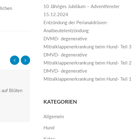
10 Jähriges Jubiläum – Adventfenster
lichen
15.12.2024
Entzündung der Perianaldrüsen-
Analbeutelentzündung
DVMD- degenerative
Mitralklappenerkrankung beim Hund- Teil 3
DMVD- degenerative
Mitralklappenerkrankung beim Hund- Teil 2
DMVD- degenerative
KATZENSEUCHE
Mitralklappenerkrankung beim Hund- Teil 1
 auf Blüten
Die Katzenseuche- auch Panleukopenie
genannt- ist eine Erkrankung, die am
KATEGORIEN
häufigsten
Allgemein
READ MORE
Hund